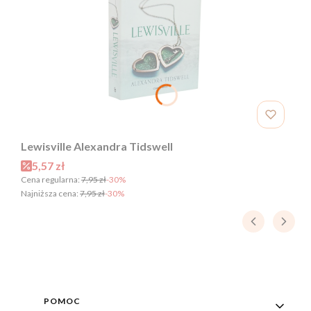
Lewisville Alexandra Tidswell
Cena promocyjna
5,57 zł
Cena regularna:
7,95 zł
-30%
Najniższa cena:
7,95 zł
-30%
Linki w stopce
POMOC