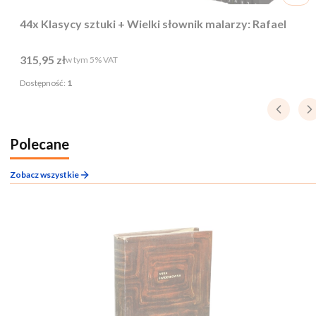
44x Klasycy sztuki + Wielki słownik malarzy: Rafael
Cena brutto
315,95 zł
w tym %s VAT
w tym
5%
VAT
Dostępność:
1
Polecane
Zobacz wszystkie