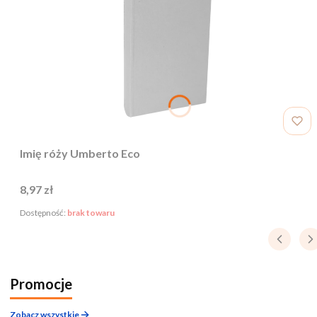
Imię róży Umberto Eco
Cena
8,97 zł
Dostępność:
brak towaru
Promocje
Zobacz wszystkie