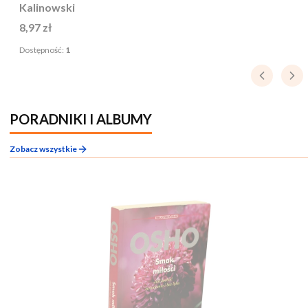
Kalinowski
Cena
8,97 zł
Dostępność:
1
PORADNIKI I ALBUMY
Zobacz wszystkie