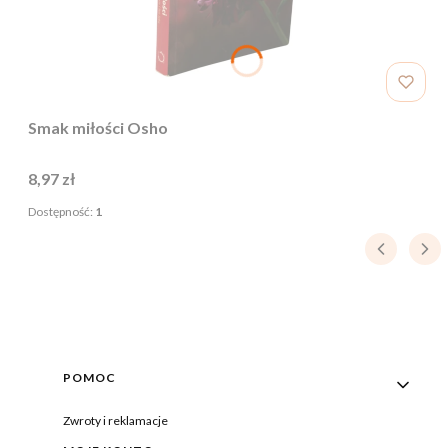
Smak miłości Osho
Cena
8,97 zł
Dostępność:
1
Linki w stopce
POMOC
Zwroty i reklamacje