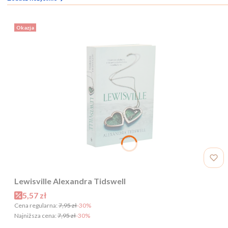
Okazja
Lewisville Alexandra Tidswell
Cena promocyjna
5,57 zł
Cena regularna:
7,95 zł
-30%
Najniższa cena:
7,95 zł
-30%