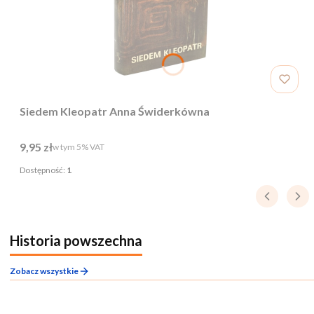
Siedem Kleopatr Anna Świderkówna
Cena brutto
9,95 zł
w tym %s VAT
w tym
5%
VAT
Dostępność:
1
Historia powszechna
Zobacz wszystkie