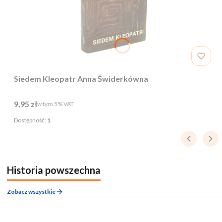
Siedem Kleopatr Anna Świderkówna
Cena brutto
9,95 zł
w tym %s VAT
w tym
5%
VAT
Dostępność:
1
Historia powszechna
Zobacz wszystkie