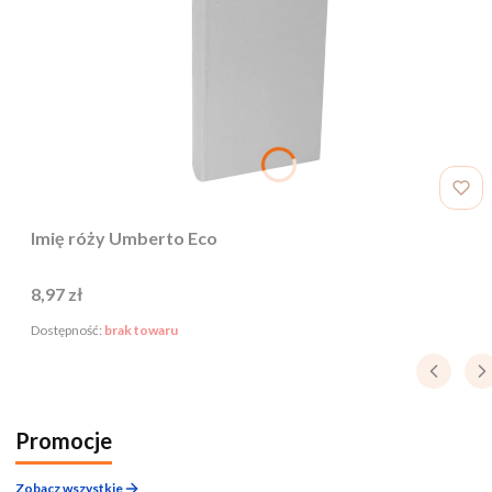
Imię róży Umberto Eco
Cena
8,97 zł
Dostępność:
brak towaru
Promocje
Zobacz wszystkie