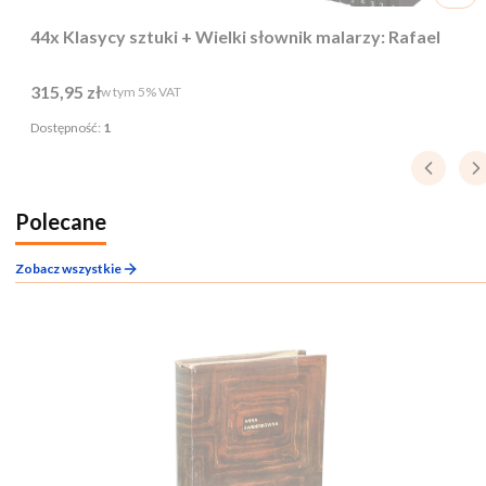
44x Klasycy sztuki + Wielki słownik malarzy: Rafael
Cena brutto
315,95 zł
w tym %s VAT
w tym
5%
VAT
Dostępność:
1
Polecane
Zobacz wszystkie