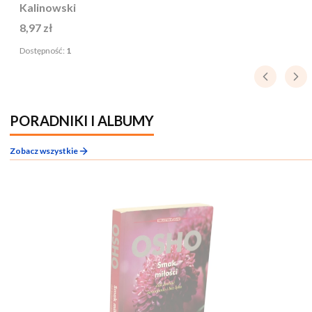
Kalinowski
Cena
8,97 zł
Dostępność:
1
PORADNIKI I ALBUMY
Zobacz wszystkie