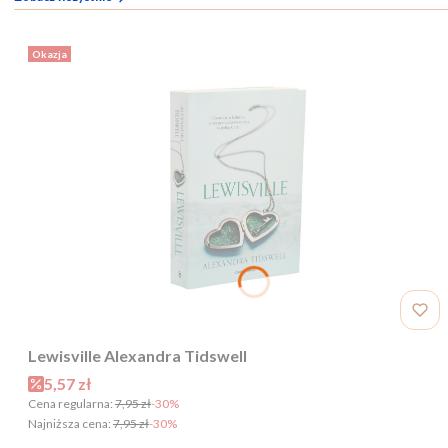
Okazja
Lewisville Alexandra Tidswell
Cena promocyjna
5,57 zł
Cena regularna:
7,95 zł
-30%
Najniższa cena:
7,95 zł
-30%