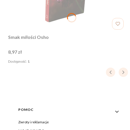
Smak miłości Osho
Cena
8,97 zł
Dostępność:
1
Linki w stopce
POMOC
Zwroty i reklamacje